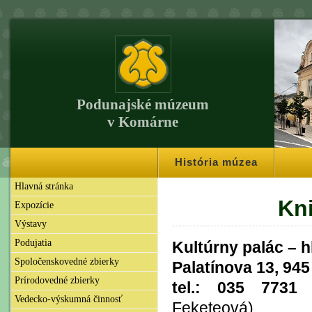
Podunajské múzeum
v Komárne
História múzea
Hlavná stránka
Kni
Expozície
Výstavy
Podujatia
Kultúrny palác – 
Spoločenskovedné zbierky
Palatínova 13, 94
Prírodovedné zbierky
tel.: 035 773
Vedecko-výskumná činnosť
Feketeová)