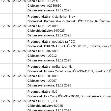
12.2025
209/2025
Cena s DPH:
113,26 €
Číslo zmluvy:
A2930610
Dátum zverejnenia:
12.12.2025
Predmet faktúry:
čistenie komínov
Dodávateľ:
Kominárstvo - V.Horváth, IČO: 47169567,Štúrová
12.2025
210/2025
Cena s DPH:
125,00 €
Číslo objednávky:
54/2025
Dátum zverejnenia:
12.12.2025
Predmet faktúry:
poplatok za PCO
Dodávateľ:
DIPLOMAT prof. IČO :36661031, Roľníckej školy
12.2025
211/2025
Cena s DPH:
302,58 €
Číslo zmluvy:
1/2012
Dátum zverejnenia:
12.12.2025
Predmet faktúry:
požiar. technik
Dodávateľ:
Monika Csontosová, IČO -33941289, Stredná 7, 
12.2025
212/2025
Cena s DPH:
100,00 €
Číslo zmluvy:
1/2007
Dátum zverejnenia:
12.12.2025
Predmet faktúry:
tlač
Dodávateľ:
Fax Copy, IČO -35729040, Dun.nábrežie 2, Komá
12.2025
213/2025
Cena s DPH:
111,88 €
Číslo objednávky:
5/2025
Dátum zverejnenia:
12.12.2025