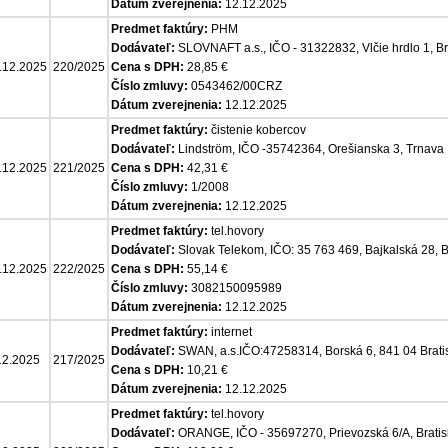
Dátum zverejnenia:
12.12.2025
Predmet faktúry:
PHM
Dodávateľ:
SLOVNAFT a.s., IČO - 31322832, Vlčie hrdlo 1, Br
.12.2025
220/2025
Cena s DPH:
28,85 €
Číslo zmluvy:
0543462/00CRZ
Dátum zverejnenia:
12.12.2025
Predmet faktúry:
čistenie kobercov
Dodávateľ:
Lindström, IČO -35742364, Orešianska 3, Trnava
.12.2025
221/2025
Cena s DPH:
42,31 €
Číslo zmluvy:
1/2008
Dátum zverejnenia:
12.12.2025
Predmet faktúry:
tel.hovory
Dodávateľ:
Slovak Telekom, IČO: 35 763 469, Bajkalská 28, B
.12.2025
222/2025
Cena s DPH:
55,14 €
Číslo zmluvy:
3082150095989
Dátum zverejnenia:
12.12.2025
Predmet faktúry:
internet
Dodávateľ:
SWAN, a.s.IČO:47258314, Borská 6, 841 04 Brati
12.2025
217/2025
Cena s DPH:
10,21 €
Dátum zverejnenia:
12.12.2025
Predmet faktúry:
tel.hovory
Dodávateľ:
ORANGE, IČO - 35697270, Prievozská 6/A, Bratis