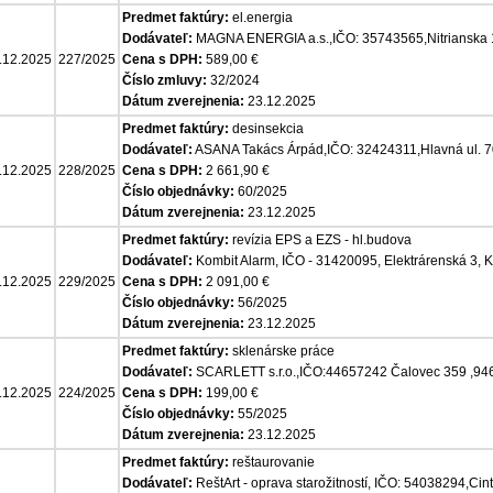
Predmet faktúry:
el.energia
Dodávateľ:
MAGNA ENERGIA a.s.,IČO: 35743565,Nitrianska 
.12.2025
227/2025
Cena s DPH:
589,00 €
Číslo zmluvy:
32/2024
Dátum zverejnenia:
23.12.2025
Predmet faktúry:
desinsekcia
Dodávateľ:
ASANA Takács Árpád,IČO: 32424311,Hlavná ul. 
.12.2025
228/2025
Cena s DPH:
2 661,90 €
Číslo objednávky:
60/2025
Dátum zverejnenia:
23.12.2025
Predmet faktúry:
revízia EPS a EZS - hl.budova
Dodávateľ:
Kombit Alarm, IČO - 31420095, Elektrárenská 3,
.12.2025
229/2025
Cena s DPH:
2 091,00 €
Číslo objednávky:
56/2025
Dátum zverejnenia:
23.12.2025
Predmet faktúry:
sklenárske práce
Dodávateľ:
SCARLETT s.r.o.,IČO:44657242 Čalovec 359 ,94
.12.2025
224/2025
Cena s DPH:
199,00 €
Číslo objednávky:
55/2025
Dátum zverejnenia:
23.12.2025
Predmet faktúry:
reštaurovanie
Dodávateľ:
ReštArt - oprava starožitností, IČO: 54038294,Cint