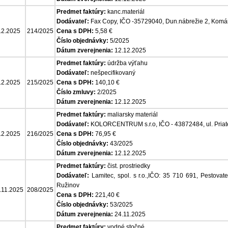
Predmet faktúry:
kanc.materiál
Dodávateľ:
Fax Copy, IČO -35729040, Dun.nábrežie 2, Komá
12.2025
214/2025
Cena s DPH:
5,58 €
Číslo objednávky:
5/2025
Dátum zverejnenia:
12.12.2025
Predmet faktúry:
údržba výťahu
Dodávateľ:
nešpecifikovaný
12.2025
215/2025
Cena s DPH:
140,10 €
Číslo zmluvy:
2/2025
Dátum zverejnenia:
12.12.2025
Predmet faktúry:
maliarsky materiál
Dodávateľ:
KOLORCENTRUM s.r.o, IČO - 43872484, ul. Priat
12.2025
216/2025
Cena s DPH:
76,95 €
Číslo objednávky:
43/2025
Dátum zverejnenia:
12.12.2025
Predmet faktúry:
čist. prostriedky
Dodávateľ:
Lamitec, spol. s r.o.,IČO: 35 710 691, Pestovat
Ružinov
.11.2025
208/2025
Cena s DPH:
221,40 €
Číslo objednávky:
53/2025
Dátum zverejnenia:
24.11.2025
Predmet faktúry:
vodné,stočné