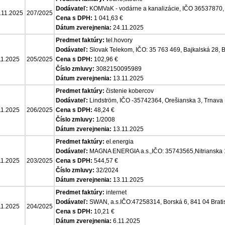
Dodávateľ:
KOMVaK - vodárne a kanalizácie, IČO 36537870,
.11.2025
207/2025
Cena s DPH:
1 041,63 €
Dátum zverejnenia:
24.11.2025
Predmet faktúry:
tel.hovory
Dodávateľ:
Slovak Telekom, IČO: 35 763 469, Bajkalská 28, B
11.2025
205/2025
Cena s DPH:
102,96 €
Číslo zmluvy:
3082150095989
Dátum zverejnenia:
13.11.2025
Predmet faktúry:
čistenie kobercov
Dodávateľ:
Lindström, IČO -35742364, Orešianska 3, Trnava
11.2025
206/2025
Cena s DPH:
48,24 €
Číslo zmluvy:
1/2008
Dátum zverejnenia:
13.11.2025
Predmet faktúry:
el.energia
Dodávateľ:
MAGNA ENERGIA a.s.,IČO: 35743565,Nitrianska 
11.2025
203/2025
Cena s DPH:
544,57 €
Číslo zmluvy:
32/2024
Dátum zverejnenia:
13.11.2025
Predmet faktúry:
internet
Dodávateľ:
SWAN, a.s.IČO:47258314, Borská 6, 841 04 Brati
11.2025
204/2025
Cena s DPH:
10,21 €
Dátum zverejnenia:
6.11.2025