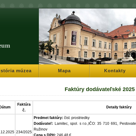
eum
istória múzea
Mapa
Kontakty
Faktúry dodávateľské 2025
Faktúra
Dátum
Detaily faktúry
č.
Predmet faktúry:
čist. prostriedky
Dodávateľ:
Lamitec, spol. s r.o.,IČO: 35 710 691, Pestovat
Ružinov
.12.2025
234/2025
Cena s DPH:
246,48 €