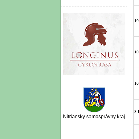
10
10
10
3.
Nitriansky samosprávny kraj