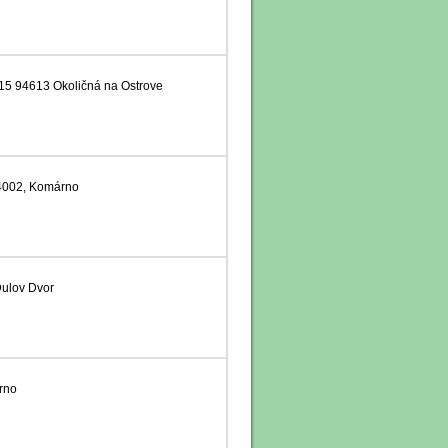
 15 94613 Okoličná na Ostrove
 4002, Komárno
Ďulov Dvor
rno