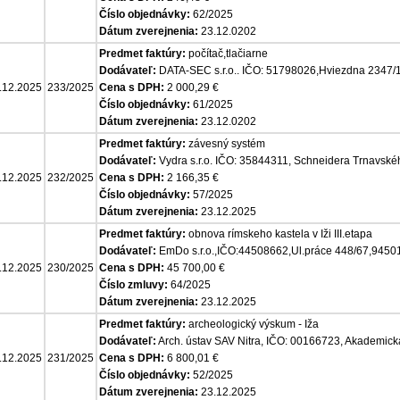
Číslo objednávky:
62/2025
Dátum zverejnenia:
23.12.0202
Predmet faktúry:
počítač,tlačiarne
Dodávateľ:
DATA-SEC s.r.o.. IČO: 51798026,Hviezdna 2347/
.12.2025
233/2025
Cena s DPH:
2 000,29 €
Číslo objednávky:
61/2025
Dátum zverejnenia:
23.12.0202
Predmet faktúry:
závesný systém
Dodávateľ:
Vydra s.r.o. IČO: 35844311, Schneidera Trnavskéh
.12.2025
232/2025
Cena s DPH:
2 166,35 €
Číslo objednávky:
57/2025
Dátum zverejnenia:
23.12.2025
Predmet faktúry:
obnova rímskeho kastela v Iži III.etapa
Dodávateľ:
EmDo s.r.o.,IČO:44508662,Ul.práce 448/67,945
.12.2025
230/2025
Cena s DPH:
45 700,00 €
Číslo zmluvy:
64/2025
Dátum zverejnenia:
23.12.2025
Predmet faktúry:
archeologický výskum - Iža
Dodávateľ:
Arch. ústav SAV Nitra, IČO: 00166723, Akademická
.12.2025
231/2025
Cena s DPH:
6 800,01 €
Číslo objednávky:
52/2025
Dátum zverejnenia:
23.12.2025