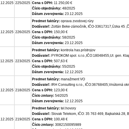
.12.2025
225/2025
Cena s DPH:
11 250,00 €
Číslo objednávky:
48/2025
Dátum zverejnenia:
23.12.2025
Predmet faktúry:
oprava zvodovej rúry
Dodávateľ:
Zoltán Beke-zámočník, IČO-33617317,Úzka 45 ,Č
.12.2025
226/2025
Cena s DPH:
150,00 €
Číslo objednávky:
58/2025
Dátum zverejnenia:
23.12.2025
Predmet faktúry:
kontrola has.prístrojov
Dodávateľ:
PYROKOM spol. s.r.o.,IČO:18048455,Ul. gen. Kl
.12.2025
223/2025
Cena s DPH:
507,63 €
Číslo objednávky:
55/2025
Dátum zverejnenia:
12.12.2025
Predmet faktúry:
manažment VO
Dodávateľ:
IRH Consulting s.r.o., IČO:36768405,Vnútorná o
.12.2025
218/2025
Cena s DPH:
123,00 €
Číslo zmluvy:
54/2025
Dátum zverejnenia:
12.12.2025
Predmet faktúry:
tel.hovory
Dodávateľ:
Slovak Telekom, IČO: 35 763 469, Bajkalská 28, B
.12.2025
219/2025
Cena s DPH:
100,48 €
Číslo zmluvy:
3082150095989